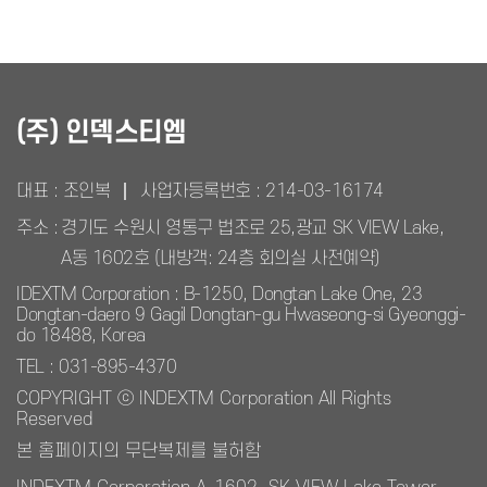
(주) 인덱스티엠
대표 : 조인복
사업자등록번호 :
214-03-16174
주소 :
경기도 수원시 영통구 법조로 25,광교 SK VIEW Lake,
A동 1602호 (내방객: 24층 회의실 사전예약)
IDEXTM Corporation : B-1250, Dongtan Lake One, 23
Dongtan-daero 9 Gagil Dongtan-gu Hwaseong-si Gyeonggi-
do 18488, Korea
TEL : 031-895-4370
COPYRIGHT ⓒ INDEXTM Corporation All Rights
Reserved
본 홈페이지의 무단복제를 불허함