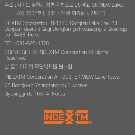
주소 :
경기도 수원시 영통구 법조로 25,광교 SK VIEW Lake,
A동 1602호 (내방객: 24층 회의실 사전예약)
IDEXTM Corporation : B-1250, Dongtan Lake One, 23
Dongtan-daero 9 Gagil Dongtan-gu Hwaseong-si Gyeonggi-
do 18488, Korea
TEL : 031-895-4370
COPYRIGHT ⓒ INDEXTM Corporation All Rights
Reserved
본 홈페이지의 무단복제를 불허함
INDEXTM Corporation A-1602, SK VIEW Lake Tower
25 Beopjo-ro Yeongtong-gu Suwon-si
Gyeonggi-do 16514, Korea.