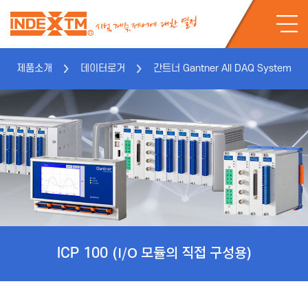
제품소개
데이터로거
간트너 Gantner All DAQ System
ICP 100
(I/O 모듈의 직접 구성용)