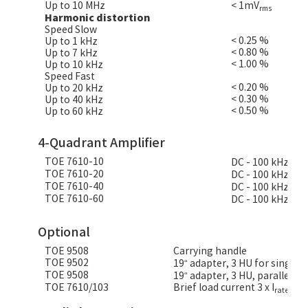
Up to 10 MHz
< 1mV
rms
Harmonic distortion
Speed Slow
< 0.25 %
Up to 1 kHz
< 0.80 %
Up to 7 kHz
< 1.00 %
Up to 10 kHz
Speed Fast
< 0.20 %
Up to 20 kHz
< 0.30 %
Up to 40 kHz
< 0.50 %
Up to 60 kHz
4-Quadrant Amplifier
TOE 7610-10
DC - 100 kHz, ± 10
TOE 7610-20
DC - 100 kHz, ± 20
TOE 7610-40
DC - 100 kHz, ± 40
TOE 7610-60
DC - 100 kHz, ± 60
Optional
TOE 9508
Carrying handle
TOE 9502
19“ adapter, 3 HU for single i
TOE 9508
19“ adapter, 3 HU, parallel ins
TOE 7610/103
Brief load current 3 x I
fo
rated