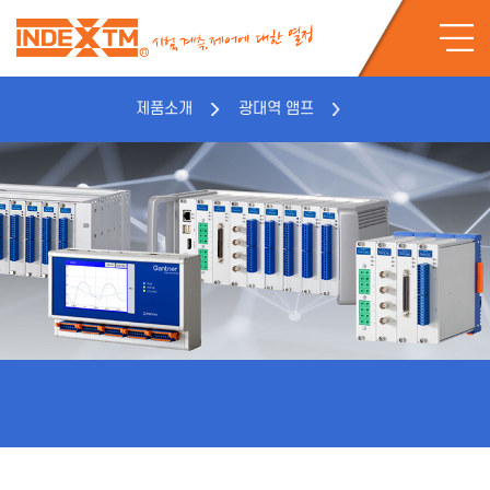
제품소개
광대역 앰프