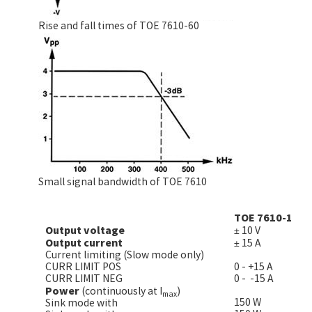
Rise and fall times of TOE 7610-60
Small signal bandwidth of TOE 7610
TOE 7610-10
Output voltage
± 10 V
Output current
± 15 A
Current limiting (Slow mode only)
CURR LIMIT POS
0 - +15 A
CURR LIMIT NEG
0 - -15 A
Power
(continuously at I
)
max
150 W
Sink mode with