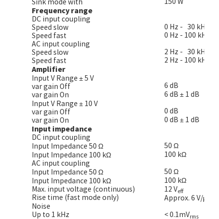
150 W
Sink mode with
Frequency range
DC input coupling
0 Hz - 30 kHz
Speed slow
0 Hz - 100 kHz
Speed fast
AC input coupling
2 Hz - 30 kHz
Speed slow
2 Hz - 100 kHz
Speed fast
Amplifier
Input V Range ± 5 V
6 dB
var gain Off
6 dB ± 1 dB
var gain On
Input V Range ± 10 V
0 dB
var gain Off
0 dB ± 1 dB
var gain On
Input impedance
DC input coupling
50 Ω
Input Impedance 50 Ω
100 kΩ
Input Impedance 100 kΩ
AC input coupling
50 Ω
Input Impedance 50 Ω
100 kΩ
Input Impedance 100 kΩ
Max. input voltage (continuous)
12 V
eff
Rise time (fast mode only)
Approx. 6 V/μs
Noise
Up to 1 kHz
< 0.1mV
rms