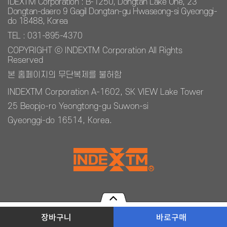
IDEXTM Corporation : B-1250, Dongtan Lake One, 23
Dongtan-daero 9 Gagil Dongtan-gu Hwaseong-si Gyeonggi-
do 18488, Korea
TEL : 031-895-4370
COPYRIGHT ⓒ INDEXTM Corporation All Rights
Reserved
본 홈페이지의 무단복제를 불허함
INDEXTM Corporation A-1602, SK VIEW Lake Tower
25 Beopjo-ro Yeongtong-gu Suwon-si
Gyeonggi-do 16514, Korea.