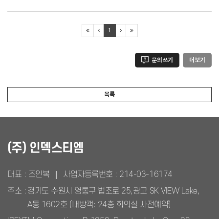
1
문의쓰기
더보기
목록
(주) 인덱스티엠
대표 : 조인복
사업자등록번호 :
214-03-16174
주소 :
경기도 수원시 영통구 법조로 25,광교 SK VIEW Lake,
A동 1602호 (내방객: 24층 회의실 사전예약)