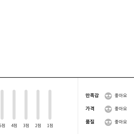
0
0
0
0
0
만족감
좋아요
가격
좋아요
품질
좋아요
5점
4점
3점
2점
1점