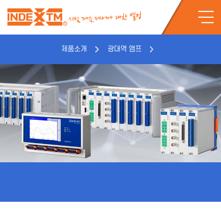
제품소개
광대역 앰프