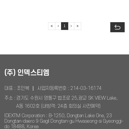
1
(주) 인덱스티엠
대표 : 조인복
사업자등록번호 :
214-03-16174
주소 :
경기도 수원시 영통구 법조로 25,광교 SK VIEW Lake,
A동 1602호 (내방객: 24층 회의실 사전예약)
IDEXTM Corporation : B-1250, Dongtan Lake One, 23
Dongtan-daero 9 Gagil Dongtan-gu Hwaseong-si Gyeonggi-
do 18488, Korea