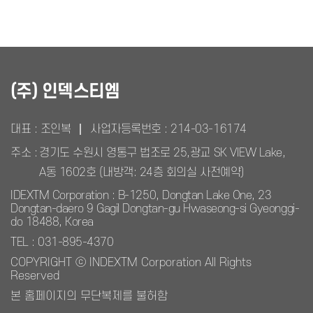
(주) 인덱스티엠
대표 : 조인복
사업자등록번호 :
214-03-16174
주소 :
경기도 수원시 영통구 법조로 25,광교 SK VIEW Lake,
A동 1602호 (내방객: 24층 회의실 사전예약)
IDEXTM Corporation : B-1250, Dongtan Lake One, 23
Dongtan-daero 9 Gagil Dongtan-gu Hwaseong-si Gyeonggi-
do 18488, Korea
TEL : 031-895-4370
COPYRIGHT ⓒ INDEXTM Corporation All Rights
Reserved
본 홈페이지의 무단복제를 불허함