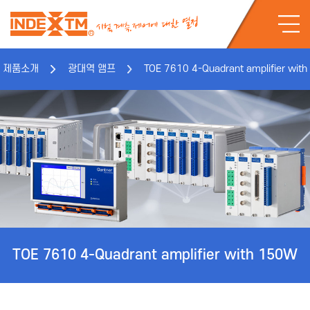
제품소개
광대역 앰프
TOE 7610 4-Quadrant amplifier with
150W
TOE 7610 4-Quadrant amplifier with 150W